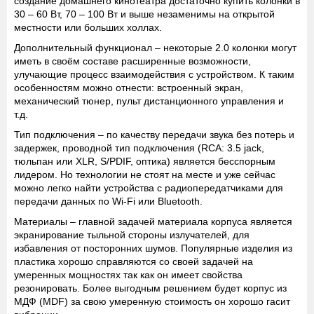
создание домашнего кинотеатра достаточно купить колонки в
30 – 60 Вт, 70 – 100 Вт и выше незаменимы на открытой
местности или больших холлах.
Дополнительный функционал
– некоторые 2.0 колонки могут
иметь в своём составе расширенные возможности,
улучающие процесс взаимодействия с устройством. К таким
особенностям можно отнести: встроенный экран,
механический тюнер, пульт дистанционного управления и
т.д.
Тип подключения
– по качеству передачи звука без потерь и
задержек, проводной тип подключения (RCA: 3.5 jack,
тюльпан или XLR, S/PDIF, оптика) является бесспорным
лидером. Но технологии не стоят на месте и уже сейчас
можно легко найти устройства с радиопередатчиками для
передачи данных по Wi-Fi или Bluetooth.
Материалы
– главной задачей материала корпуса является
экранирование тыльной стороны излучателей, для
избавления от посторонних шумов. Популярные изделия из
пластика хорошо справляются со своей задачей на
умеренных мощностях так как он имеет свойства
резонировать. Более выгодным решением будет корпус из
МДФ (MDF) за свою умеренную стоимость он хорошо гасит