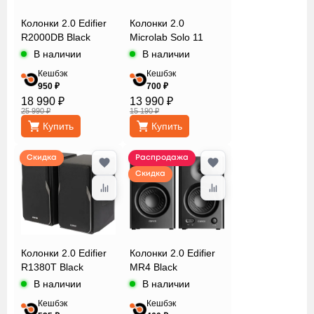
Redragon
Колонки 2.0 Edifier
Колонки 2.0
Sven
R2000DB Black
Microlab Solo 11
Гарнизон
В наличии
В наличии
Кешбэк
Кешбэк
950 ₽
700 ₽
ДУ и
18 990 ₽
13 990 ₽
доп.функции
25 990 ₽
15 190 ₽
Купить
Купить
Материал
Скидка
Распродажа
корпуса
Скидка
Мощность
Колонки 2.0 Edifier
Колонки 2.0 Edifier
R1380T Black
MR4 Black
Полоса
В наличии
В наличии
частот
Кешбэк
Кешбэк