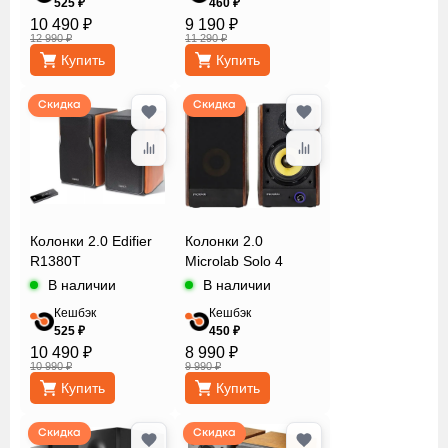
525 ₽
460 ₽
10 490 ₽
9 190 ₽
Соотношение
12 990 ₽
11 290 ₽
сигнал/шум
Купить
Купить
Скидка
Скидка
Цвет
Сбросить
Применить
Колонки 2.0 Edifier
Колонки 2.0
R1380T
Microlab Solo 4
В наличии
В наличии
Кешбэк
Кешбэк
525 ₽
450 ₽
10 490 ₽
8 990 ₽
10 990 ₽
9 990 ₽
Купить
Купить
Скидка
Скидка