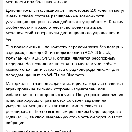
местности или больших холлах.
Дополнительный функционал
– некоторые 2.0 колонки могут
иметь в своём составе расширенные возможности,
улучающие процесс взаимодействия с устройством. К таким
особенностям можно отнести: встроенный экран,
механический тюнер, пульт дистанционного управления и
т.д.
Тип подключения
– по качеству передачи звука без потерь и
задержек, проводной тип подключения (RCA: 3.5 jack,
тюльпан или XLR, S/PDIF, оптика) является бесспорным
лидером. Но технологии не стоят на месте и уже сейчас
можно легко найти устройства с радиопередатчиками для
передачи данных по Wi-Fi или Bluetooth.
Материалы
– главной задачей материала корпуса является
экранирование тыльной стороны излучателей, для
избавления от посторонних шумов. Популярные изделия из
пластика хорошо справляются со своей задачей на
умеренных мощностях так как он имеет свойства
резонировать. Более выгодным решением будет корпус из
МДФ (MDF) за свою умеренную стоимость он хорошо гасит
вибрации.
5 причин обратиться в SteelSmart: