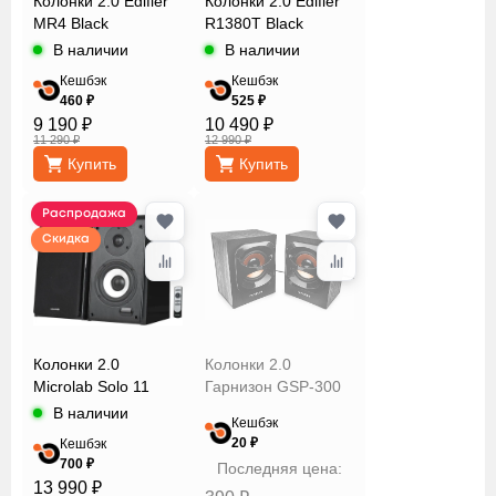
Колонки 2.0 Edifier
Колонки 2.0 Edifier
MR4 Black
R1380T Black
В наличии
В наличии
Кешбэк
Кешбэк
460 ₽
525 ₽
9 190 ₽
10 490 ₽
11 290 ₽
12 990 ₽
Купить
Купить
Распродажа
Скидка
Колонки 2.0
Колонки 2.0
Microlab Solo 11
Гарнизон GSP-300
В наличии
Кешбэк
20 ₽
Кешбэк
700 ₽
Последняя цена:
13 990 ₽