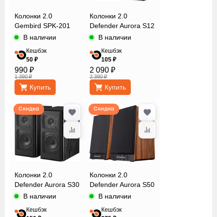
Redragon
Колонки 2.0
Колонки 2.0
Sven
Gembird SPK-201
Defender Aurora S12
Гарнизон
В наличии
В наличии
Кешбэк
Кешбэк
50 ₽
105 ₽
ДУ и
990 ₽
2 090 ₽
доп.функции
1 390 ₽
2 390 ₽
Купить
Купить
Материал
Скидка
Скидка
корпуса
Мощность
Колонки 2.0
Колонки 2.0
Defender Aurora S30
Defender Aurora S50
Полоса
В наличии
В наличии
частот
Кешбэк
Кешбэк