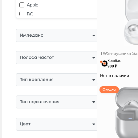
Apple
BQ
Cowon
Defender
Импеданс
Digma
EarFun
TWS-наушники Sam
Полоса частот
Edifier
Кешбэк
900 ₽
Elari
Нет в наличии
Geozon
Тип крепления
HTC
Скидка
Haylou
Тип подключения
Hiper
Hoco
Цвет
Honor
Huawei