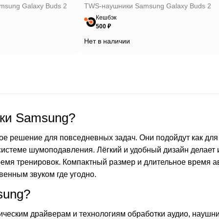
sung Galaxy Buds 2
TWS-наушники Samsung Galaxy Buds 2
Кешбэк
500 ₽
Нет в наличии
ики Samsung?
 решение для повседневных задач. Они подойдут как для п
 системе шумоподавления. Лёгкий и удобный дизайн делает 
время тренировок. Компактный размер и длительное время
венным звуком где угодно.
sung?
ическим драйверам и технологиям обработки аудио, наушн