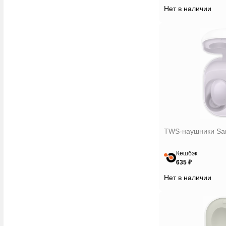
Нет в наличии
Simgot
Sony
Soul
SoundPEATS
Sven
Tecno
Xiaomi
TWS-наушники Sam
Кешбэк
635 ₽
Нет в наличии