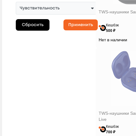
HyperX
Чувствительность
TWS-наушники Sam
Infinix
JBL
Сбросить
Применить
Кешбэк
500 ₽
Koss
Нет в наличии
Krutoff
Monster
MoonDrop
Nobby
Nothing
QCY
Realme
Red Line
TWS-наушники Sa
Ritmix
Live
Samsung
Кешбэк
700 ₽
Silicon Power