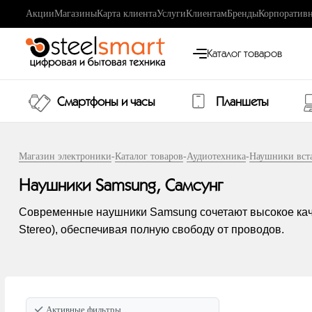
Акции
Магазины
Карта клиента
Услуги
Клиентам
Бренды
Корпоративн
Каталог товаров
Смартфоны и часы
Планшеты
Магазин электроники
-
Каталог товаров
-
Аудиотехника
-
Наушники вст
Наушники Samsung, Самсунг
Современные наушники Samsung сочетают высокое качес
Stereo), обеспечивая полную свободу от проводов.
Активные фильтры