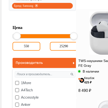
Бренд: Samsung
Цена
TWS-наушники Sam
Производитель
FE Gray
В наличии
Кешбэк
1More
425 ₽
A4Tech
8 490 ₽
Accesstyle
Anker