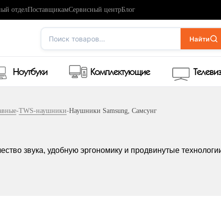
ый отдел
Поставщикам
Сервисный центр
Блог
Поиск товаров...
Найти
Ноутбуки
Комплектующие
Телеви
авные
-
TWS-наушники
-
Наушники Samsung, Самсунг
тво звука, удобную эргономику и продвинутые технологии.