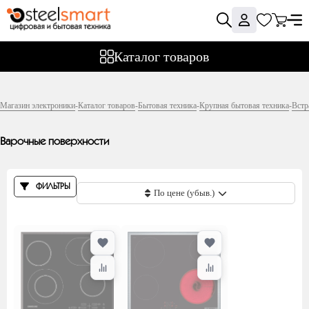
Фильтры
Каталог товаров
Цена
Магазин электроники
-
Каталог товаров
-
Бытовая техника
-
Крупная бытовая техника
-
Встр
Варочные поверхности
Производитель
ФИЛЬТРЫ
По цене (убыв.)
Bosch
DeLonghi
Electrolux
Evelux
Hansa
Kuppersberg