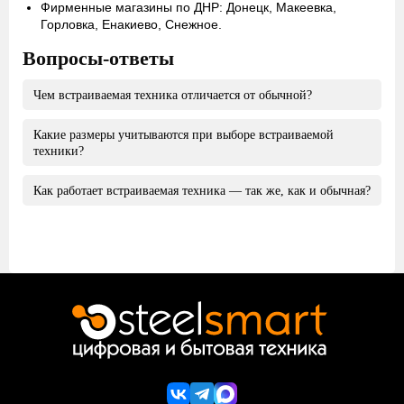
Фирменные магазины по ДНР: Донецк, Макеевка,
Горловка, Енакиево, Снежное.
Вопросы-ответы
Чем встраиваемая техника отличается от обычной?
Какие размеры учитываются при выборе встраиваемой
Основное отличие заключается в способе расположения.
техники?
Встраиваемая техника устанавливается внутри кухонного
гарнитура, что позволяет сделать внешний вид
Как работает встраиваемая техника — так же, как и обычная?
максимально аккуратным и эстетически совместимым с
При выборе встраиваемой техники стандартного формата
фасадами.
достаточно учитывать классические размеры устройства:
ширина, высота и глубина, которые должны быть
Встраиваемый техника работает точно так же как и
сопоставимы с имеющимся коробом.
отдельно стоящая. Весь функционал повторятся в
точности, как и обычно. Единственные отличия
заключаются во внешнем виде, типе охлаждения и уровне
издаваемого шума (встраиваемые зачастую работают
тише).