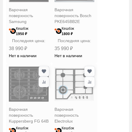
Maunfeld
Варочная
Варочная
Monsher
поверхность
поверхность Bosch
Samsung
Samsung
PKE645BB2E
NZ64T3516QK
Weissgauff
Кешбэк
Кешбэк
1950 ₽
1800 ₽
Материал
Последняя цена:
Последняя цена:
поверхности/
38 990 ₽
35 990 ₽
решеток
Нет в наличии
Нет в наличии
Тип
управления
Сбросить
Применить
Варочная
Варочная
поверхность
поверхность
Kuppersberg FG 64B
Electrolux
GPE363MW
Кешбэк
Кешбэк