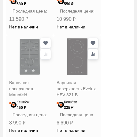
580 ₽
550 ₽
Последняя цена:
Последняя цена:
11 590 ₽
10 990 ₽
Нет в наличии
Нет в наличии
Варочная
Варочная
поверхность
поверхность Evelux
Maunfeld
HEV 321 B
EGHE.32.3EB/G
Кешбэк
Кешбэк
450 ₽
335 ₽
Последняя цена:
Последняя цена:
8 990 ₽
6 690 ₽
Нет в наличии
Нет в наличии