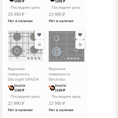
1500 ₽
1200 ₽
Последняя цена:
Последняя цена:
29 990 ₽
23 990 ₽
Нет в наличии
Нет в наличии
Варочная
Варочная
поверхность
поверхность
DeLonghi GRAZIA
Electrolux
6GW BB
GPE363MB
Кешбэк
Кешбэк
1150 ₽
1150 ₽
Последняя цена:
Последняя цена:
22 990 ₽
22 990 ₽
Нет в наличии
Нет в наличии