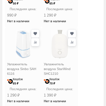
StarWind
50 ₽
65 ₽
Последняя цена:
Последняя цена:
Tefal
990 ₽
1 290 ₽
Timberk
Нет в наличии
Нет в наличии
Vitek
Xiaomi
Увлажнитель
Увлажнитель
воздуха Sinbo SAH
воздуха StarWind
6116
SHC1210
Кешбэк
Кешбэк
65 ₽
70 ₽
Последняя цена:
Последняя цена:
1 290 ₽
1 390 ₽
Нет в наличии
Нет в наличии