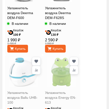
Energy
Увлажнитель
Увлажнитель
Galaxy Line
воздуха Deerma
воздуха Deerma
Gorenje
DEM-F600
DEM-F628S
В наличии
В наличии
Hyundai
JVC
Кешбэк
Кешбэк
Доп.
100 ₽
130 ₽
Kitfort
функции
1 990 ₽
2 590 ₽
Kyvol
2 490 ₽
2 990 ₽
Купить
Купить
Leberg
Емкость
Mystery
NeoClima
Philips
Обслуживаемая
Pioneer
площадь
Polaris
Redmond
Сбросить
Применить
Увлажнитель
Увлажнитель
Scarlett
воздуха Ballu UHB-
воздуха Energy EN-
Sencor
100
613
Sinbo
Кешбэк
Кешбэк