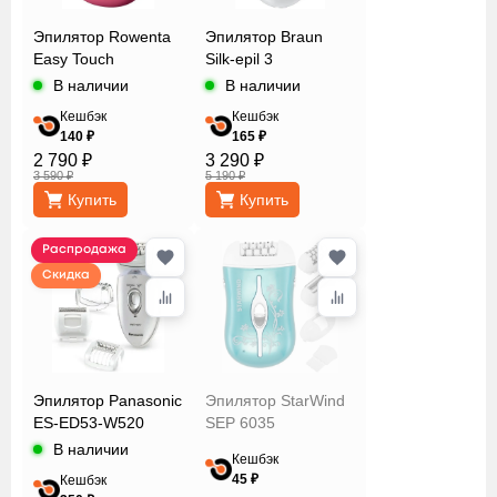
Philips
Эпилятор Rowenta
Эпилятор Braun
Remington
Easy Touch
Silk-epil 3
Rowenta
В наличии
В наличии
Sakura
Кешбэк
Кешбэк
Sinbo
140 ₽
165 ₽
Автономная
2 790 ₽
3 290 ₽
StarWind
работа
3 590 ₽
5 190 ₽
Vitek
Купить
Купить
Количество
Распродажа
пинцетов/
Скидка
дисков
Количество
Эпилятор Panasonic
Эпилятор StarWind
скоростей
ES-ED53-W520
SEP 6035
В наличии
Кешбэк
45 ₽
Кешбэк
Насадки