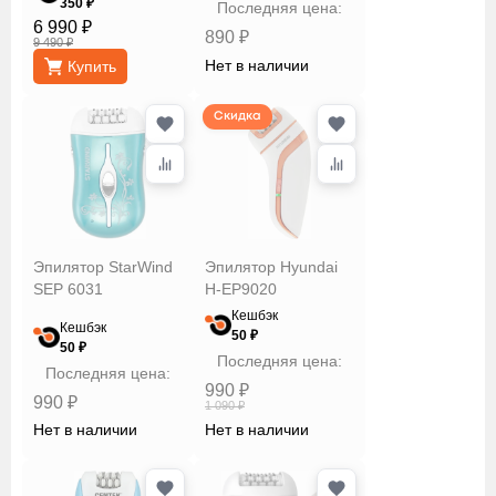
350 ₽
Последняя цена:
6 990 ₽
890 ₽
Сбросить
Применить
9 490 ₽
Нет в наличии
Купить
Скидка
Эпилятор StarWind
Эпилятор Hyundai
SEP 6031
H-EP9020
Кешбэк
Кешбэк
50 ₽
50 ₽
Последняя цена:
Последняя цена:
990 ₽
990 ₽
1 090 ₽
Нет в наличии
Нет в наличии