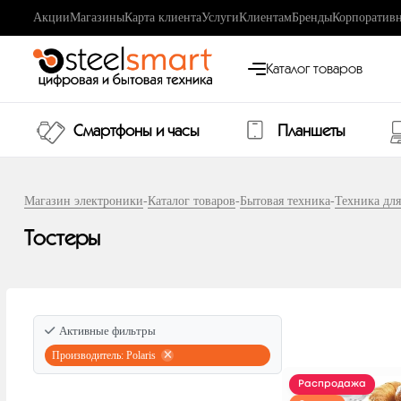
Акции
Магазины
Карта клиента
Услуги
Клиентам
Бренды
Корпоративн
Каталог товаров
Смартфоны и часы
Планшеты
Магазин электроники
-
Каталог товаров
-
Бытовая техника
-
Техника дл
Тостеры
Активные фильтры
Производитель: Polaris
Распродажа