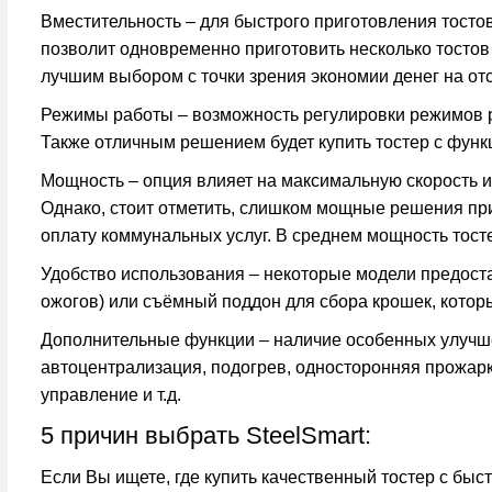
Sencor
Вместительность
– для быстрого приготовления тосто
Sinbo
позволит одновременно приготовить несколько тостов 
StarWind
лучшим выбором с точки зрения экономии денег на о
Tefal
Режимы работы
– возможность регулировки режимов р
Unit
Также отличным решением будет купить тостер с функ
Vitek
Мощность
– опция влияет на максимальную скорость и
Zelmer
Однако, стоит отметить, слишком мощные решения при
оплату коммунальных услуг. В среднем мощность тосте
Удобство использования
– некоторые модели предоста
ожогов) или съёмный поддон для сбора крошек, которы
Дополнительные функции
– наличие особенных улучше
автоцентрализация, подогрев, односторонняя прожарка
управление и т.д.
5 причин выбрать SteelSmart:
Если Вы ищете, где купить качественный тостер с быс