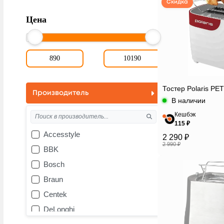
Скидка
Цена
Тостер Polaris PE
Производитель
В наличии
Кешбэк
115 ₽
Accesstyle
2 290 ₽
2 990 ₽
BBK
Bosch
Braun
Centek
DeLonghi