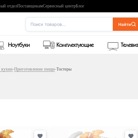
ый отдел
Поставщикам
Сервисный центр
Блог
Поиск товаров...
Найти
Ноутбуки
Комплектующие
Телеви
я кухни
-
Приготовление пищи
-
Тостеры