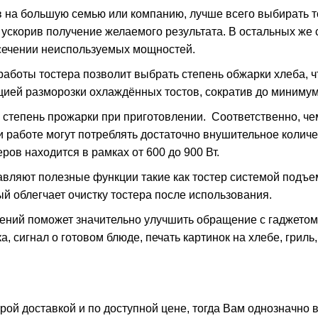
в на большую семью или компанию, лучше всего выбирать т
ускорив получение желаемого результата. В остальных же с
тсечении неиспользуемых мощностей.
аботы тостера позволит выбрать степень обжарки хлеба, 
цией разморозки охлаждённых тостов, сократив до миниму
 степень прожарки при приготовлении. Соответственно, че
 работе могут потреблять достаточно внушительное количес
ров находится в рамках от 600 до 900 Вт.
вляют полезные функции такие как тостер системой подъем
й облегчает очистку тостера после использования.
ний поможет значительно улучшить обращение с гаджетом,
, сигнал о готовом блюде, печать картинок на хлебе, гриль
трой доставкой и по доступной цене, тогда Вам однозначно 