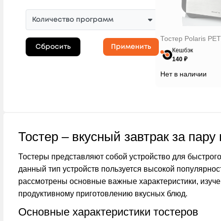
Electrolux
Endever
Количество программ
Galaxy Line
Тостер Polaris PE
Gorenje
Сбросить
Применить
Кешбэк
Hyundai
140 ₽
JVC
Нет в наличии
Kitfort
Moulinex
Philips
Pioneer
Тостер – вкусный завтрак за пару
Polaris
Тостеры представляют собой устройство для быстрого
Redmond
данный тип устройств пользуется высокой популярнос
Rondell
рассмотрены основные важные характеристики, изуче
Russell Hobbs
продуктивному приготовлению вкусных блюд.
Scarlett
Основные характеристики тостеров