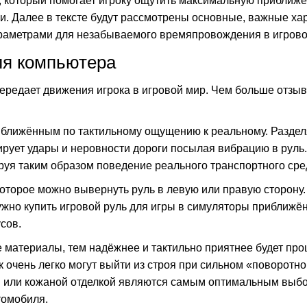
, который помогает игроку ощутить максимальную приближё
и. Далее в тексте будут рассмотрены основные, важные хар
раметрами для незабываемого времяпровождения в игрово
ля компьютера
 передает движения игрока в игровой мир. Чем больше отзы
ближённым по тактильному ощущению к реальному. Разделя
ирует удары и неровности дороги посылая вибрацию в руль
уя таким образом поведение реального транспортного сре
которое можно вывернуть руль в левую или правую сторону
 нужно купить игровой руль для игры в симуляторы приближ
сов.
е материалы, тем надёжнее и тактильно приятнее будет пр
 очень легко могут выйти из строя при сильном «поворотн
 или кожаной отделкой являются самым оптимальным выбо
томобиля.