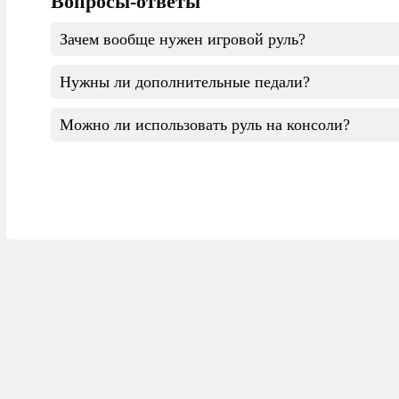
Вопросы-ответы
Зачем вообще нужен игровой руль?
Нужны ли дополнительные педали?
Это идеальный выбор для гоночных симуляторов: Forza Horiz
Можно ли использовать руль на консоли?
Для реалистичной игры лучше брать комплект с 3 педалями 
Только специальные модели с поддержкой консолей. Обычны