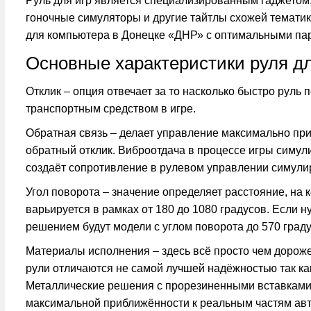
Руль для игр является специализированным гаджетом
гоночные симуляторы и другие тайтлы схожей тематик
для компьютера в Донецке «ДНР» с оптимальными па
Основные характеристики руля д
Отклик
– опция отвечает за то насколько быстро руль
транспортным средством в игре.
Обратная связь
– делает управление максимально при
обратный отклик. Виброотдача в процессе игры симул
создаёт сопротивление в рулевом управлении симулир
Угол поворота
– значение определяет расстояние, на 
варьируется в рамках от 180 до 1080 градусов. Если
решением будут модели с углом поворота до 570 граду
Материалы исполнения
– здесь всё просто чем дорож
рули отличаются не самой лучшей надёжностью так как
Металлические решения с прорезиненными вставками
максимальной приближённости к реальным частям ав