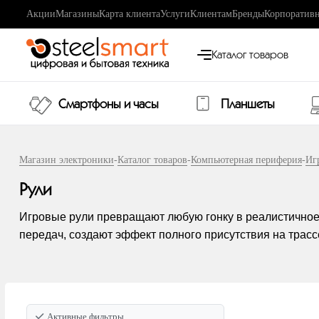
Акции
Магазины
Карта клиента
Услуги
Клиентам
Бренды
Корпоративн
Каталог товаров
Смартфоны и часы
Планшеты
Магазин электроники
-
Каталог товаров
-
Компьютерная периферия
-
Иг
Рули
Игровые рули превращают любую гонку в реалистичное 
передач, создают эффект полного присутствия на трасс
Активные фильтры