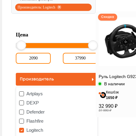
Производитель: Logitech
Скидка
Цена
Руль Logitech G92
Производитель
В наличии
Кешбэк
Artplays
1650 ₽
DEXP
32 990 ₽
37 990 ₽
Defender
Flashfire
Logitech