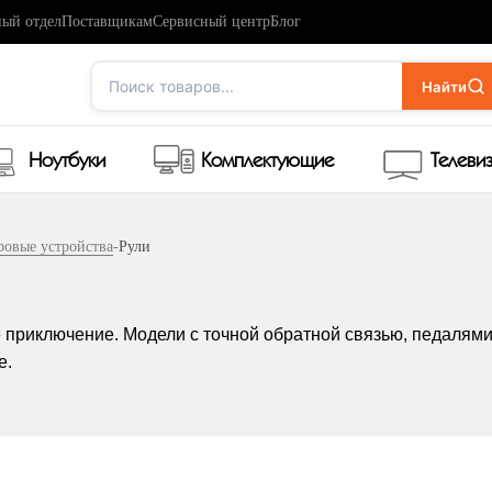
ый отдел
Поставщикам
Сервисный центр
Блог
Поиск товаров...
Найти
Ноутбуки
Комплектующие
Телеви
ровые устройства
-
Рули
приключение. Модели с точной обратной связью, педалями
е.