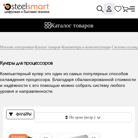
Активные
фильтры
Производитель:
Каталог товаров
PCCooler
Магазин электроники
-
Каталог товаров
-
Компьютеры и комплектующие
-
Системы охлажд
Фильтры
Кулеры для процессоров
Цена
Компьютерный кулер это один из самых популярных способов
охлаждения процессора. Благодаря сбалансированной стоимости
и надёжности с его помощью можно собрать систему любого
уровня и направленности.
Производитель
ФИЛЬТРЫ
По цене (возр.)
3Cott
Скидка