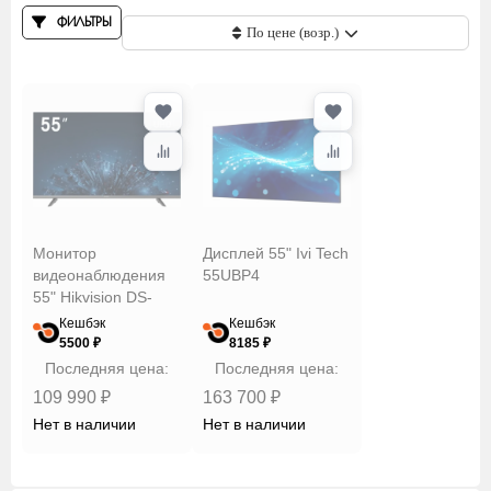
ФИЛЬТРЫ
По цене (возр.)
Встроенная
акустическая
система
Диагональ
Монитор
Дисплей 55" Ivi Tech
видеонаблюдения
55UBP4
Интерфейсы
55" Hikvision DS-
D5055U3-1V0S
Кешбэк
Кешбэк
5500 ₽
8185 ₽
Контрастность
Последняя цена:
Последняя цена:
109 990 ₽
163 700 ₽
Нет в наличии
Нет в наличии
Разрешение
экрана