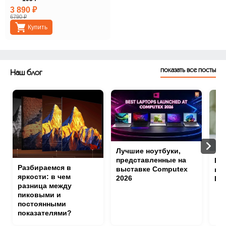
3 890 ₽
6790 ₽
Купить
показать все посты
Наш блог
Лучшие ноутбуки,
представленные на
Нов
Разбираемся в
выставке Computex
по
яркости: в чем
2026
Log
разница между
пиковыми и
постоянными
показателями?