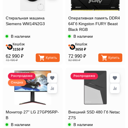
Стиральная машина
Оперативная память DDR4
Siemens WM14N2G3
64Гб Kingston FURY Beast
Black RGB
В наличии
В наличии
Кешбэк
Кешбэк
3150 ₽
3650 ₽
62 990 ₽
72 990 ₽
Купить
Купить
72 490 ₽
92 990 ₽
Распродажа
Распродажа
Скидка
Монитор 27" LG 27GP95RP-
Внешний SSD 480 Гб Netac
B
Z7S
В наличии
В наличии