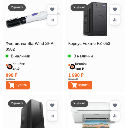
Уценка
Уценка
Фен-щетка StarWind SHP
Корпус Foxline FZ-053
8502
В наличии
В наличии
Кешбэк
Кешбэк
45 ₽
100 ₽
890 ₽
1 990 ₽
1690 ₽
3490 ₽
Купить
Купить
Уценка
Уценка