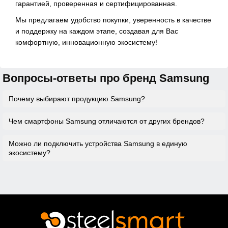
гарантией, проверенная и сертифицированная.
Мы предлагаем удобство покупки, уверенность в качестве
и поддержку на каждом этапе, создавая для Вас
комфортную, инновационную экосистему!
Вопросы-ответы про бренд Samsung
Почему выбирают продукцию Samsung?
Чем смартфоны Samsung отличаются от других брендов?
Samsung — это сочетание передовых технологий,
стильного дизайна и надёжности. Компания
Можно ли подключить устройства Samsung в единую
предлагает ассортимент устройств, включая
Флагманские и бюджетные модели Samsung
экосистему?
смартфоны, телевизоры, бытовую технику и
предлагают мощные процессоры, камеры с
аксессуары, создавая удобную экосистему для
искусственным интеллектом, защиту от воды,
пользователей.
поддержку 5G и долгий срок службы аккумулятора.
Да, устройства интегрируются друг с другом через
фирменные приложения. Вы можете управлять
бытовой техникой, смартфоном, телевизором и
аксессуарами с одного устройства.