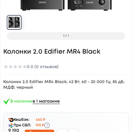
1
/
1
Колонки 2.0 Edifier MR4 Black
★
★
★
★
★
0.0 (0 отзывов)
Колонки 2.0 Edifier MR4 Black; 42 Вт; 60 - 20 000 Гц; 85 дБ;
МДФ; черный
В наличии
в 1 магазине
Кешбэк:
460 ₽
?
При СБП:
919 ₽
9 190