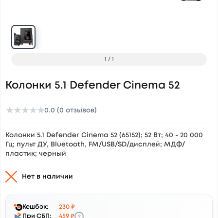
1
/
1
Колонки 5.1 Defender Cinema 52
★
★
★
★
★
0.0 (0 отзывов)
Колонки 5.1 Defender Cinema 52 (65152); 52 Вт; 40 - 20 000
Гц; пульт ДУ, Bluetooth, FM/USB/SD/дисплей; МДФ/
пластик; черный
Нет в наличии
Кешбэк:
230 ₽
?
При СБП:
459 ₽