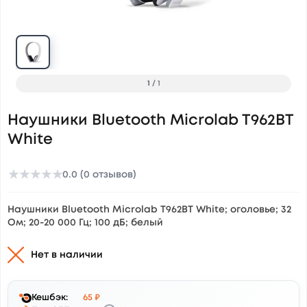
1
/
1
Наушники Bluetooth Microlab T962BT
White
★
★
★
★
★
0.0 (0 отзывов)
Наушники Bluetooth Microlab T962BT White; оголовье; 32
Ом; 20-20 000 Гц; 100 дБ; белый
Нет в наличии
Кешбэк:
65 ₽