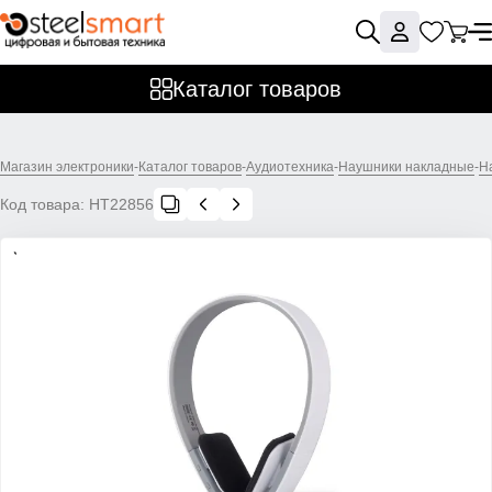
Каталог товаров
Магазин электроники
-
Каталог товаров
-
Аудиотехника
-
Наушники накладные
-
Н
Код товара:
НТ22856