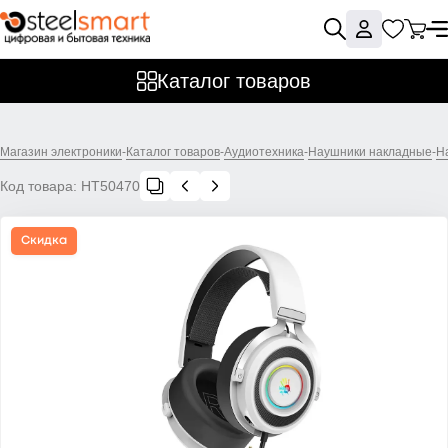
Каталог товаров
Магазин электроники
-
Каталог товаров
-
Аудиотехника
-
Наушники накладные
-
Н
Код товара:
НТ50470
Скидка