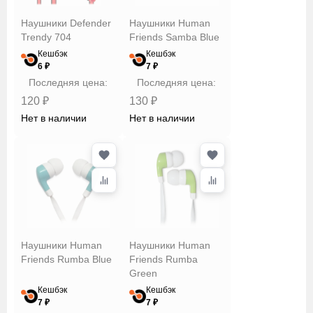
JBL
Наушники Defender
Наушники Human
JVC
Trendy 704
Friends Samba Blue
Koss
Кешбэк
Кешбэк
6 ₽
7 ₽
MoonDrop
Последняя цена:
Последняя цена:
Music Public
Импеданс
Kingdom
120 ₽
130 ₽
Panasonic
Нет в наличии
Нет в наличии
Perfeo
Полоса
Ritmix
частот
Sennheiser
Skullcandy
Тип
Sony
крепления
Sven
Ugreen
Наушники Human
Наушники Human
Friends Rumba Blue
Friends Rumba
Xiaomi
Тип
Green
Гарнизон
подключения
Кешбэк
Кешбэк
7 ₽
7 ₽