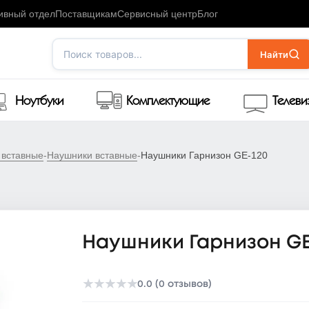
ивный отдел
Поставщикам
Сервисный центр
Блог
Поиск товаров...
Найти
Ноутбуки
Комплектующие
Телев
 вставные
-
Наушники вставные
-
Наушники Гарнизон GE-120
Наушники Гарнизон GE
★
★
★
★
★
0.0 (0 отзывов)