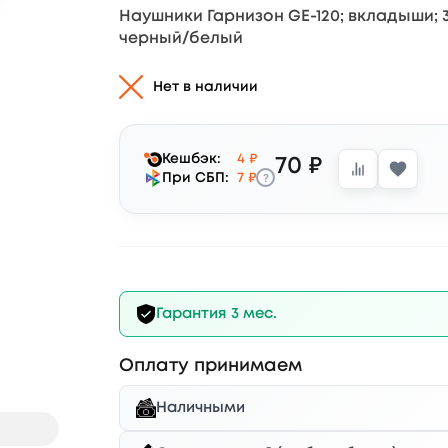
Наушники Гарнизон GE-120; вкладыши; 32 
черный/белый
Нет в наличии
Кешбэк:
4 ₽
70 ₽
?
При СБП:
7 ₽
Гарантия 3 мес.
Оплату принимаем
Наличными