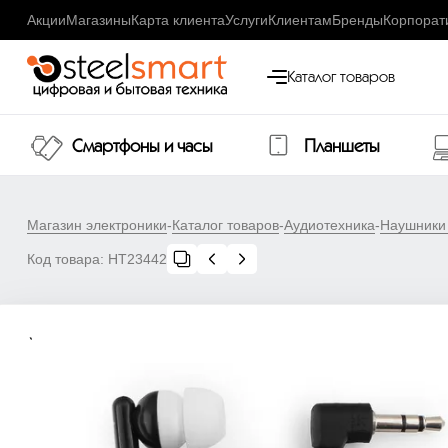
Акции
Магазины
Карта клиента
Услуги
Клиентам
Бренды
Корпорат
Каталог товаров
Смартфоны и часы
Планшеты
Магазин электроники
-
Каталог товаров
-
Аудиотехника
-
Наушники
Код товара:
НТ23442