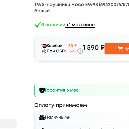
TWS-наушники Hoco EW98 (6942007675703)
белый
В наличии
в 1 магазине
Кешбэк:
80 ₽
1 590 ₽
Ку
?
При СБП:
159 ₽
Гарантия 6 мес.
Оплату принимаем
Наличными