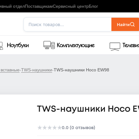
ивный отдел
Поставщикам
Сервисный центр
Блог
Поиск товаров...
Найти
Ноутбуки
Комплектующие
Телев
 вставные
-
TWS-наушники
-
TWS-наушники Hoco EW98
TWS-наушники Hoco 
★
★
★
★
★
0.0 (0 отзывов)