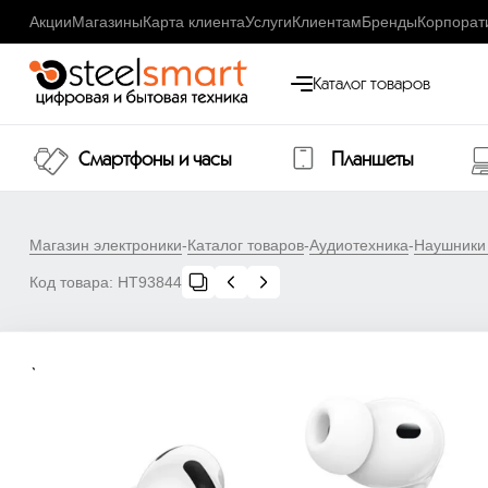
Акции
Магазины
Карта клиента
Услуги
Клиентам
Бренды
Корпорат
Каталог товаров
Смартфоны и часы
Планшеты
Магазин электроники
-
Каталог товаров
-
Аудиотехника
-
Наушники
Код товара:
НТ93844