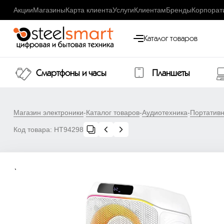
Акции
Магазины
Карта клиента
Услуги
Клиентам
Бренды
Корпорат
Каталог товаров
Смартфоны и часы
Планшеты
Магазин электроники
-
Каталог товаров
-
Аудиотехника
-
Портативн
Код товара:
НТ94298