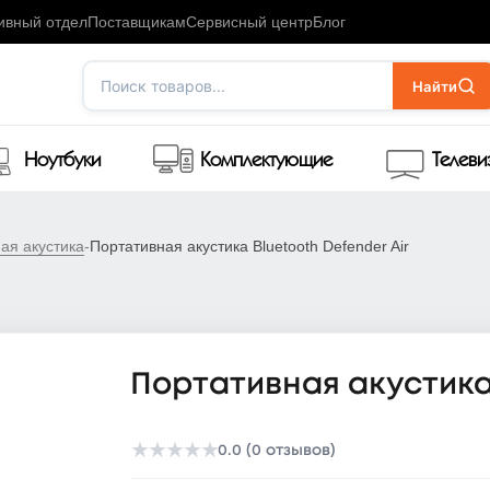
ивный отдел
Поставщикам
Сервисный центр
Блог
Поиск товаров...
Найти
Ноутбуки
Комплектующие
Телев
ая акустика
-
Портативная акустика Bluetooth Defender Air
Портативная акустика 
★
★
★
★
★
0.0 (0 отзывов)