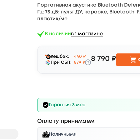
Портативная акустика Bluetooth Defender A
Гц; 75 дБ; пульт ДУ, караоке, Bluetooth
пластик/ме
В наличии
в 1 магазине
Кешбэк:
440 ₽
8 790 ₽
К
?
При СБП:
879 ₽
Гарантия 3 мес.
Оплату принимаем
Наличными