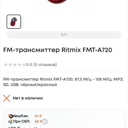
1
/
1
FM-трансмиттер Ritmix FMT-A720
★
★
★
★
★
0.0 (0 отзывов)
FM-трансмиттер Ritmix FMT-A720; 87,5 МГц - 108 МГц; МРЗ;
SD, USB; чёрный/красный
Нет в наличии
Кешбэк:
34 ₽
?
При СБП:
68 ₽