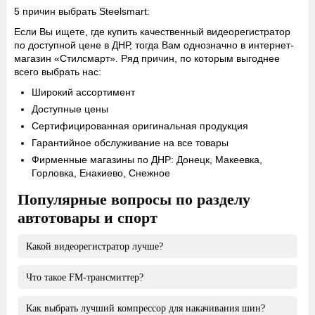
5 причин выбрать Steelsmart:
Если Вы ищете, где купить качественный видеорегистратор
по доступной цене в ДНР, тогда Вам однозначно в интернет-
магазин «Стилсмарт». Ряд причин, по которым выгоднее
всего выбрать нас:
Широкий ассортимент
Доступные цены
Сертифицированная оригинальная продукция
Гарантийное обслуживание на все товары
Фирменные магазины по ДНР: Донецк, Макеевка,
Горловка, Енакиево, Снежное
Популярные вопросы по разделу
автотовары и спорт
Какой видеорегистратор лучше?
Что такое FM-трансмиттер?
Лучшим видео регистратором можно считать модель,
которая позволяет осуществлять съёмку максимально
Как выбрать лучший компрессор для накачивания шин?
большого радиуса дорожного полотна. При этом качество
Данный тип устройств используется для воспроизведения