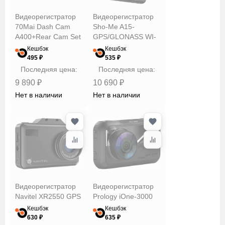
SilverStone
Видеорегистратор
Видеорегистратор
Tomahawk
70Mai Dash Cam
Sho-Me A15-
Xiaomi
A400+Rear Cam Set
GPS/GLONASS WI-
A400-1 Grey
FI 4K
Кешбэк
Кешбэк
495 ₽
535 ₽
Дисплей
Последняя цена:
Последняя цена:
9 890 ₽
10 690 ₽
Нет в наличии
Нет в наличии
Разрешение
Скорость
съемки
Цвет
Видеорегистратор
Видеорегистратор
Navitel XR2550 GPS
Prology iOne-3000
Сбросить
Применить
Кешбэк
Кешбэк
630 ₽
635 ₽