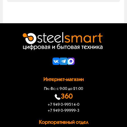
съёмки должно быть детальным в любое время суток,
аудио контента из современных гаджетов на старых типах
независимо от погодных условий.
автомобилей. Подключается через разъём прикуривателя,
Основные свойства, которыми должен обладать
предоставляя пользователю современные интерфейсы
автомобильный компрессор это мощность и надёжность.
«разъёмы».
Для быстрого накачивания шин рекомендуется выбирать
высоко атмосферные решения, которые способны
«выдавать» достаточный объём воздуха для нужд
пользователя.
Интернет-магазин
Пн.-Вс: с 9:00 до 21:00
360
+7 949 0-99514-0
+7 949 0-99999-3
Корпоративный отдел