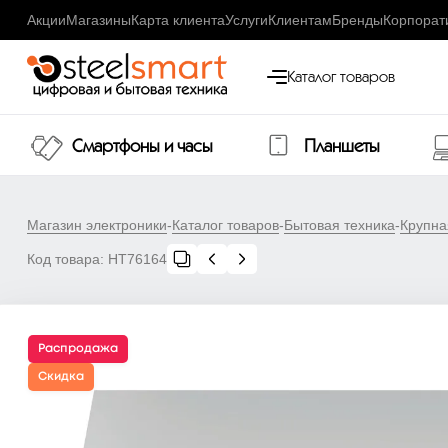
Акции
Магазины
Карта клиента
Услуги
Клиентам
Бренды
Корпорат
Каталог товаров
Смартфоны и часы
Планшеты
Магазин электроники
-
Каталог товаров
-
Бытовая техника
-
Крупна
Код товара:
НТ76164
Распродажа
Скидка