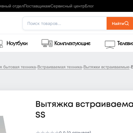
ивный отдел
Поставщикам
Сервисный центр
Блог
Поиск товаров...
Найти
Ноутбуки
Комплектующие
Телев
я бытовая техника
-
Встраиваемая техника
-
Вытяжки встраиваемые
-
Вытяжка встраиваемая 
SS
0.0 (0 отзывов)