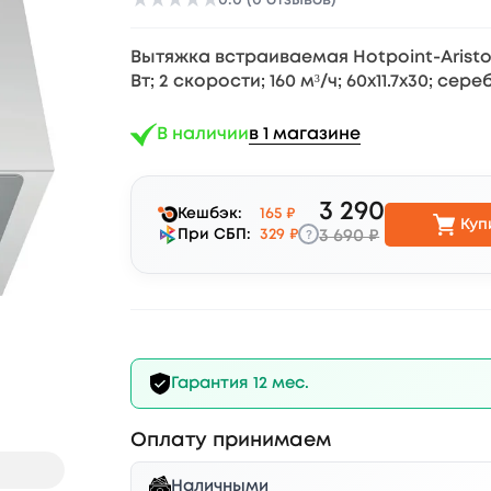
★
★
★
★
★
Вытяжка встраиваемая Hotpoint-Ariston H
Вт; 2 скорости; 160 м³/ч; 60х11.7х30; се
В наличии
в 1 магазине
3 290
Кешбэк:
165 ₽
Куп
?
При СБП:
329 ₽
3 690 ₽
Гарантия 12 мес.
Оплату принимаем
Наличными