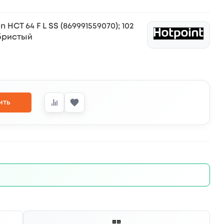
CT 64 F L SS (869991559070); 102
ребристый
ить