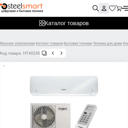
Каталог товаров
Магазин электроники
-
Каталог товаров
-
Бытовая техника
-
Техника для дома
-
Кл
Код товара:
НТ40235