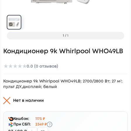
1
/
1
Кондиционер 9k Whirlpool WHO49LB
★
★
★
★
★
0.0 (0 отзывов)
Кондиционер 9k Whirlpool WHO49LB; 2700/2800 Вт; 27 м²;
пульт ДУ,дисплей; белый
Нет в наличии
Кешбэк:
1175 ₽
?
При СБП:
2349 ₽