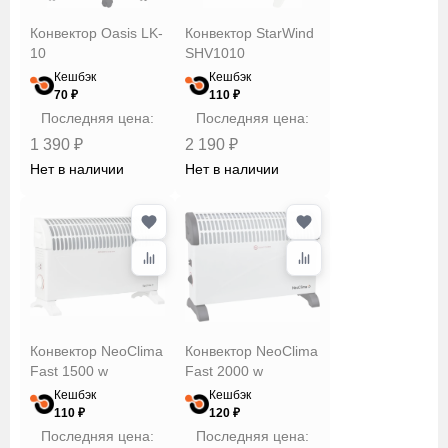
StarWind
Конвектор Oasis LK-
Конвектор StarWind
Timberk
10
SHV1010
Viomi
Кешбэк
Кешбэк
70 ₽
110 ₽
WILLMARK
Последняя цена:
Последняя цена:
Xiaomi
Площадь
1 390 ₽
2 190 ₽
обогрева
Нет в наличии
Нет в наличии
Тип
нагревательного
элемента
Тип
Конвектор NeoClima
Конвектор NeoClima
управления
Fast 1500 w
Fast 2000 w
Кешбэк
Кешбэк
110 ₽
120 ₽
Управление
Последняя цена:
Последняя цена: