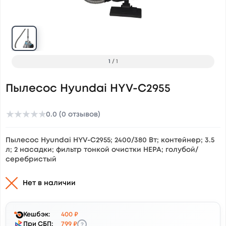
1
/
1
Пылесос Hyundai HYV-C2955
★
★
★
★
★
0.0 (0 отзывов)
Пылесос Hyundai HYV-C2955; 2400/380 Вт; контейнер; 3.5
л; 2 насадки; фильтр тонкой очистки НЕРА; голубой/
серебристый
Нет в наличии
Кешбэк:
400 ₽
?
При СБП:
799 ₽