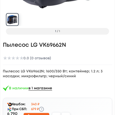
1
/
1
Пылесос LG VK69662N
★
★
★
★
★
0.0 (0 отзывов)
Пылесос LG VK69662N; 1600/350 Вт; контейнер; 1.2 л; 3
насадки; микрофильтр; черный/синий
В наличии
в 1 магазине
Кешбэк:
340 ₽
?
При СБП:
679 ₽
6 790