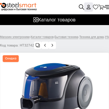
Каталог товаров
Магазин электроники
-
Каталог товаров
-
Бытовая техника
-
Техника для дома
-
Уб
Код товара:
НТ32742
Скидка