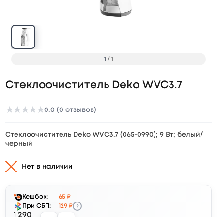
1
/
1
Стеклоочиститель Deko WVC3.7
★
★
★
★
★
0.0 (0 отзывов)
Стеклоочиститель Deko WVC3.7 (065-0990); 9 Вт; белый/
черный
Нет в наличии
Кешбэк:
65 ₽
?
При СБП:
129 ₽
1 290