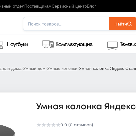
ивный отдел
Поставщикам
Сервисный центр
Блог
Поиск товаров...
Найти
Ноутбуки
Комплектующие
Телев
а для дома
-
Умный дом
-
Умные колонки
-
Умная колонка Яндекс Стан
Умная колонка Яндекс
★
★
★
★
★
0.0 (0 отзывов)