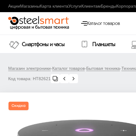
Акции
Магазины
Карта клиента
Услуги
Клиентам
Бренды
Корпорат
Каталог товаров
Смартфоны и часы
Планшеты
Магазин электроники
-
Каталог товаров
-
Бытовая техника
-
Техник
Код товара:
НТ82621
Скидка