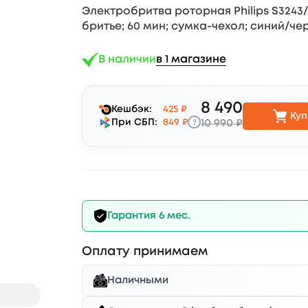
Электробритва роторная Philips S3243/
бритье; 60 мин; сумка-чехол; синий/ч
В наличии
в 1 магазине
8 490
Кешбэк:
425 ₽
Куп
?
При СБП:
849 ₽
10 990 ₽
Гарантия 6 мес.
Оплату принимаем
Наличными