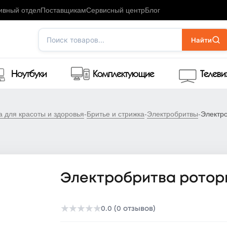
ивный отдел
Поставщикам
Сервисный центр
Блог
Поиск товаров...
Найти
Ноутбуки
Комплектующие
Телев
а для красоты и здоровья
-
Бритье и стрижка
-
Электробритвы
-
Электро
Электробритва роторна
★
★
★
★
★
0.0 (0 отзывов)