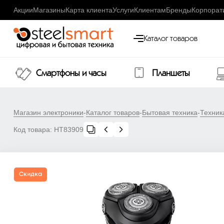
Акции
Магазины
Карта клиента
Услуги
Клиентам
Бренды
Корпорат
Каталог товаров
Смартфоны и часы
Планшеты
Магазин электроники
-
Каталог товаров
-
Бытовая техника
-
Техник
Код товара:
НТ83909
Скидка