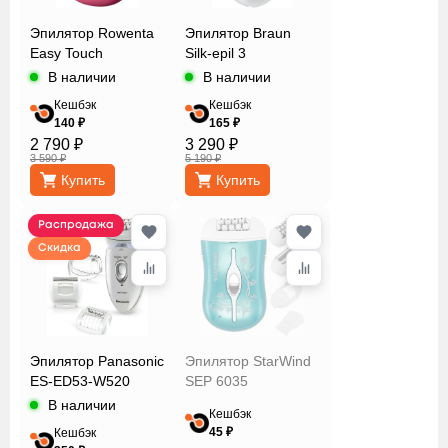
Philips
Эпилятор Rowenta
Эпилятор Braun
Remington
Easy Touch
Silk-epil 3
Rowenta
В наличии
В наличии
Sakura
Кешбэк
Кешбэк
Sinbo
140 ₽
165 ₽
Автономная
2 790 ₽
3 290 ₽
StarWind
работа
3 590 ₽
5 190 ₽
Vitek
Купить
Купить
Количество
Распродажа
пинцетов/
Скидка
дисков
Количество
Эпилятор Panasonic
Эпилятор StarWind
скоростей
ES-ED53-W520
SEP 6035
В наличии
Кешбэк
45 ₽
Кешбэк
Насадки