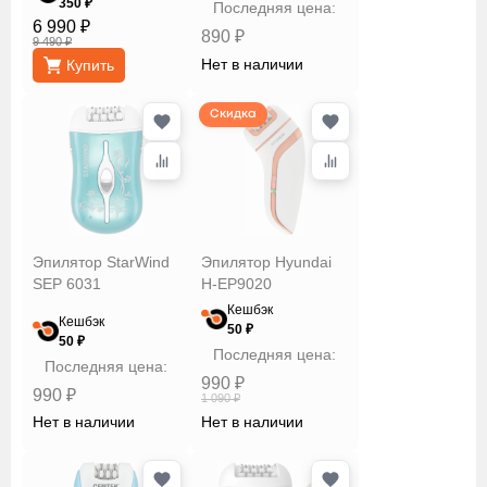
350 ₽
Последняя цена:
6 990 ₽
890 ₽
Сбросить
Применить
9 490 ₽
Нет в наличии
Купить
Скидка
Эпилятор StarWind
Эпилятор Hyundai
SEP 6031
H-EP9020
Кешбэк
Кешбэк
50 ₽
50 ₽
Последняя цена:
Последняя цена:
990 ₽
990 ₽
1 090 ₽
Нет в наличии
Нет в наличии