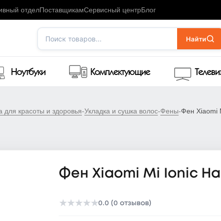
ивный отдел
Поставщикам
Сервисный центр
Блог
Поиск товаров...
Найти
Ноутбуки
Комплектующие
Телев
а для красоты и здоровья
-
Укладка и сушка волос
-
Фены
-
Фен Xiaomi M
Фен Xiaomi Mi Ionic Ha
★
★
★
★
★
0.0 (0 отзывов)