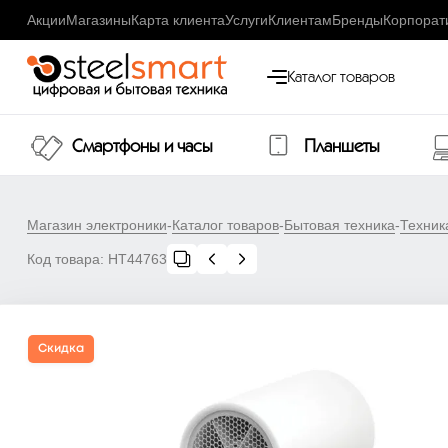
Акции
Магазины
Карта клиента
Услуги
Клиентам
Бренды
Корпорат
Каталог товаров
Смартфоны и часы
Планшеты
Магазин электроники
-
Каталог товаров
-
Бытовая техника
-
Техник
Код товара:
НТ44763
Скидка