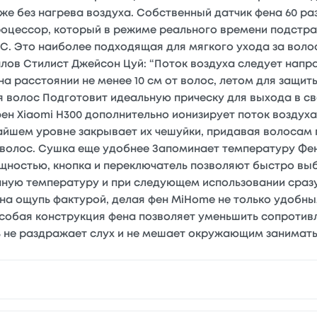
е без нагрева воздуха. Собственный датчик фена 60 ра
оцессор, который в режиме реального времени подстра
°С. Это наиболее подходящая для мягкого ухода за во
лов Стилист Джейсон Цуй: “Поток воздуха следует направ
на расстоянии не менее 10 см от волос, летом для защи
ля волос Подготовит идеальную прическу для выхода в с
н Xiaomi H300 дополнительно ионизирует поток воздуха,
чайшем уровне закрывает их чешуйки, придавая волосам 
 волос. Сушка еще удобнее Запоминает температуру Фе
щностью, кнопка и переключатель позволяют быстро вы
нную температуру и при следующем использовании сраз
й на ощупь фактурой, делая фен MiHome не только удобны
обая конструкция фена позволяет уменьшить сопротивл
ь не раздражает слух и не мешает окружающим занимать