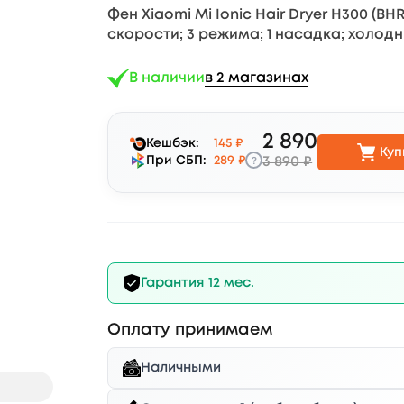
Фен Xiaomi Mi Ionic Hair Dryer H300 (BHR
скорости; 3 режима; 1 насадка; холод
В наличии
в 2 магазинах
2 890
Кешбэк:
145 ₽
Куп
?
При СБП:
289 ₽
3 890 ₽
Гарантия 12 мес.
Оплату принимаем
Наличными