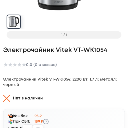
1
/
1
Электрочайник Vitek VT-WK1054
★
★
★
★
★
0.0 (0 отзывов)
Электрочайник Vitek VT-WK1054; 2200 Вт; 1.7 л; металл;
черный
Нет в наличии
Кешбэк:
95 ₽
?
При СБП:
189 ₽