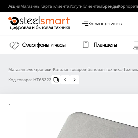
Акции
Магазины
Карта клиента
Услуги
Клиентам
Бренды
Корпорат
Каталог товаров
Смартфоны и часы
Планшеты
Магазин электроники
-
Каталог товаров
-
Бытовая техника
-
Техник
Код товара:
НТ68323