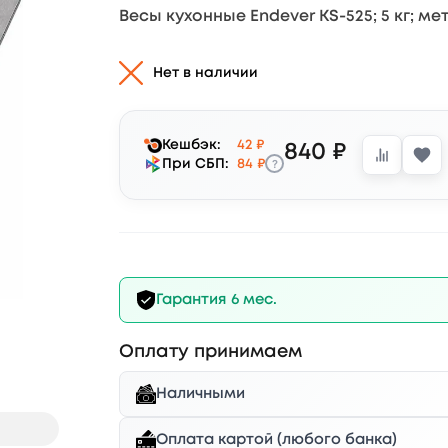
Весы кухонные Endever KS-525; 5 кг; м
Нет в наличии
Кешбэк:
42 ₽
840 ₽
?
При СБП:
84 ₽
Гарантия 6 мес.
Оплату принимаем
Наличными
Оплата картой (любого банка)