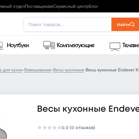
ивный отдел
Поставщикам
Сервисный центр
Блог
Поиск товаров...
Найти
Ноутбуки
Комплектующие
Телев
а для кухни
-
Взвешивание
-
Весы кухонные
-
Весы кухонные Endever K
Весы кухонные Endeve
★
★
★
★
★
0.0 (0 отзывов)