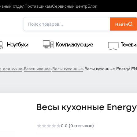
ивный отдел
Поставщикам
Сервисный центр
Блог
Поиск товаров...
Найти
Ноутбуки
Комплектующие
Телев
а для кухни
-
Взвешивание
-
Весы кухонные
-
Весы кухонные Energy EN
Весы кухонные Energy
★
★
★
★
★
0.0 (0 отзывов)