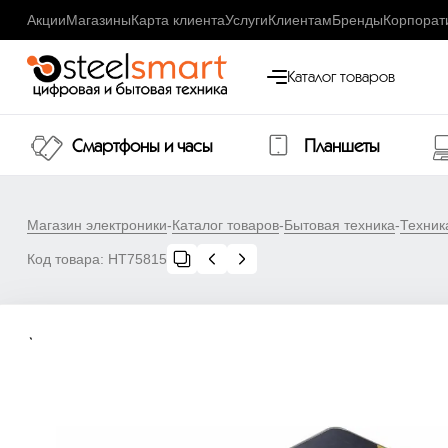
Акции
Магазины
Карта клиента
Услуги
Клиентам
Бренды
Корпорат
Каталог товаров
Смартфоны и часы
Планшеты
Магазин электроники
-
Каталог товаров
-
Бытовая техника
-
Техник
Код товара:
НТ75815