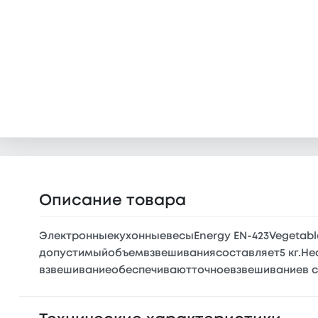
Описание товара
ЭлектронныекухонныевесыEnergy EN-423Vegetab
допустимыйобъемвзвешиваниясоставляет5 кг.Не
взвешиваниеобеспечиваютточноевзвешиваниев со