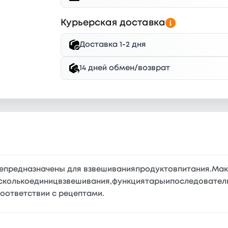
Курьерская доставка
Доставка 1-2 дня
14 дней обмен/возврат
leпредназначены для взвешиванияпродуктовпитания.Ма
сколькоединицвзвешивания,функциятарыипоследовател
ответствии с рецептами.