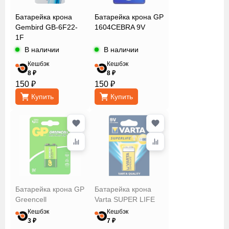
Батарейка крона
Батарейка крона GP
Кол-во в
Gembird GB-6F22-
1604CEBRA 9V
упаковке
1F
В наличии
В наличии
Кешбэк
Кешбэк
Тип
8 ₽
8 ₽
150 ₽
150 ₽
Купить
Купить
Тип
Типоразмер
Цена
Батарейка крона GP
Батарейка крона
Сбросить
Применить
Greencell
Varta SUPER LIFE
Кешбэк
Кешбэк
3 ₽
7 ₽