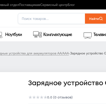
ивный отдел
Поставщикам
Сервисный центр
Блог
Поиск товаров...
Найти
Ноутбуки
Комплектующие
Телев
дные устройства для аккумуляторов AA/AAA
-
Зарядное устройство 
Зарядное устройство G
★
★
★
★
★
0.0 (0 отзывов)