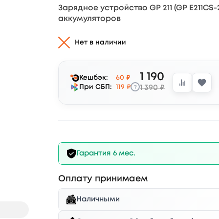
Зарядное устройство GP 211 (GP Е211CS-
аккумуляторов
Нет в наличии
1 190
Кешбэк:
60 ₽
?
При СБП:
119 ₽
1 390 ₽
Гарантия 6 мес.
Оплату принимаем
Наличными