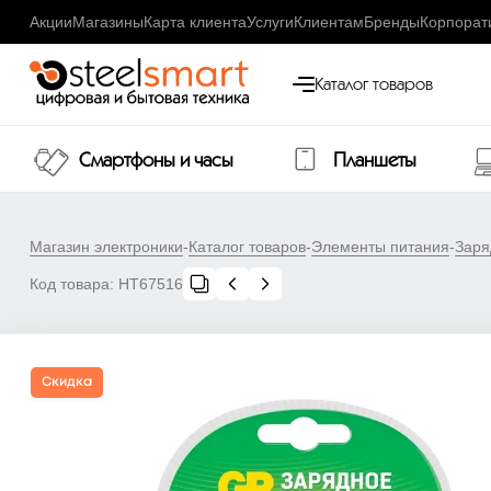
Акции
Магазины
Карта клиента
Услуги
Клиентам
Бренды
Корпорат
Каталог товаров
Смартфоны и часы
Планшеты
Магазин электроники
-
Каталог товаров
-
Элементы питания
-
Заря
Код товара:
НТ67516
Скидка