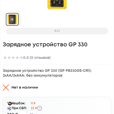
1
/
1
Зарядное устройство GP 330
★
★
★
★
★
0.0 (0 отзывов)
Зарядное устройство GP 330 (GP PB330GS-CR1);
2xAA/2xAAA; без аккумуляторов
Нет в наличии
Кешбэк:
11 ₽
?
При СБП:
22 ₽