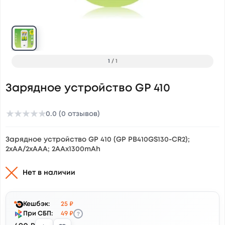
1
/
1
Зарядное устройство GP 410
★
★
★
★
★
0.0 (0 отзывов)
Зарядное устройство GP 410 (GP PB410GS130-CR2);
2xAA/2xAAA; 2AAх1300mAh
Нет в наличии
Кешбэк:
25 ₽
?
При СБП:
49 ₽