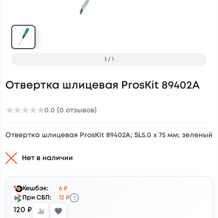
1
/
1
Отвертка шлицевая ProsKit 89402A
★
★
★
★
★
0.0 (0 отзывов)
Отвертка шлицевая ProsKit 89402A; SL5.0 x 75 мм; зеленый
Нет в наличии
Кешбэк:
6 ₽
?
При СБП:
12 ₽
120 ₽