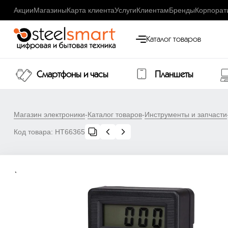
Акции
Магазины
Карта клиента
Услуги
Клиентам
Бренды
Корпорат
Каталог товаров
Смартфоны и часы
Планшеты
Магазин электроники
-
Каталог товаров
-
Инструменты и запчасти
Код товара:
НТ66365