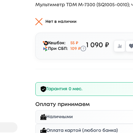
Мультиметр TDM М-7300 (SQ1005-0010);
Нет в наличии
Кешбэк:
55 ₽
1 090 ₽
?
При СБП:
109 ₽
Гарантия 0 мес.
Оплату принимаем
Наличными
Оплата картой (любого банка)