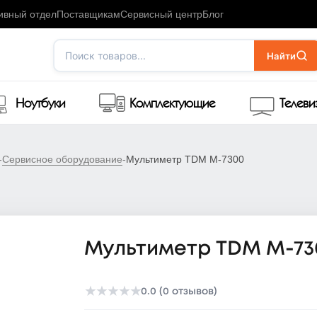
ивный отдел
Поставщикам
Сервисный центр
Блог
Поиск товаров...
Найти
Ноутбуки
Комплектующие
Телев
-
Сервисное оборудование
-
Мультиметр TDM М-7300
Мультиметр TDM М-73
★
★
★
★
★
0.0 (0 отзывов)