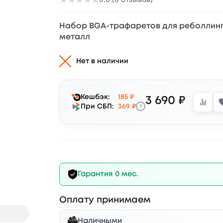
★
★
★
★
★
Набор BGA-трафаретов для реболлинга S
металл
Нет в наличии
Кешбэк:
185 ₽
3 690 ₽
?
При СБП:
369 ₽
Гарантия 0 мес.
Оплату принимаем
Наличными