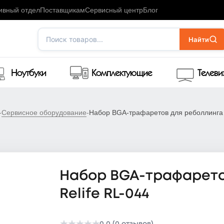
ивный отдел
Поставщикам
Сервисный центр
Блог
Поиск товаров...
Найти
Ноутбуки
Комплектующие
Телев
-
Сервисное оборудование
-
Набор BGA-трафаретов для реболлинга S
Набор BGA-трафарето
Relife RL-044
0.0 (0 отзывов)