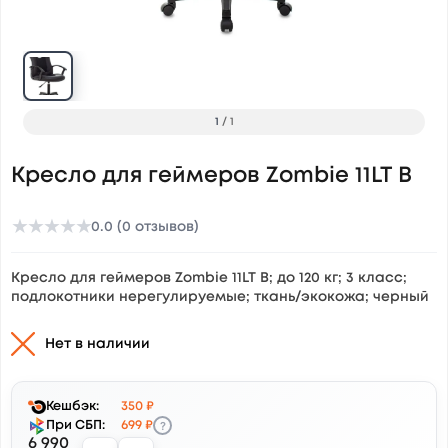
1
/
1
Кресло для геймеров Zombie 11LT B
★
★
★
★
★
0.0 (0 отзывов)
Кресло для геймеров Zombie 11LT B; до 120 кг; 3 класс;
подлокотники нерегулируемые; ткань/экокожа; черный
Нет в наличии
Кешбэк:
350 ₽
?
При СБП:
699 ₽
6 990