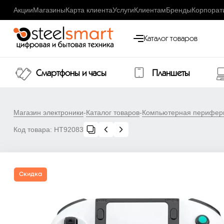
Акции
Магазины
Карта клиента
Услуги
Клиентам
Бренды
Корпорат
Каталог товаров
Смартфоны и часы
Планшеты
Магазин электроники
-
Каталог товаров
-
Компьютерная перифер
Код товара:
НТ92083
Скидка