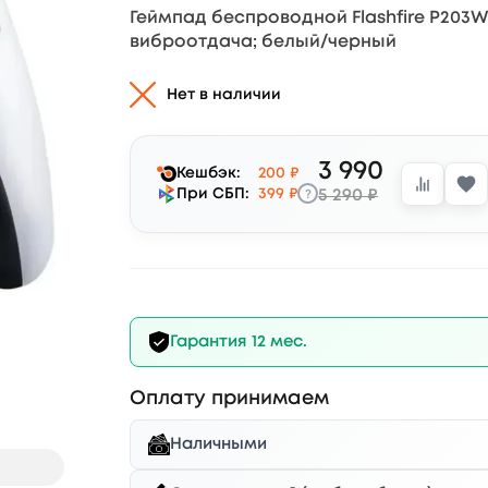
Геймпад беспроводной Flashfire P203W;
виброотдача; белый/черный
Нет в наличии
3 990
Кешбэк:
200 ₽
?
При СБП:
399 ₽
5 290 ₽
Гарантия 12 мес.
Оплату принимаем
Наличными