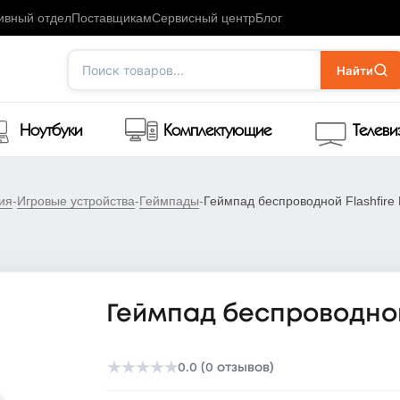
ивный отдел
Поставщикам
Сервисный центр
Блог
Поиск товаров...
Найти
Ноутбуки
Комплектующие
Телев
ия
-
Игровые устройства
-
Геймпады
-
Геймпад беспроводной Flashfire
Геймпад беспроводной
★
★
★
★
★
0.0 (0 отзывов)