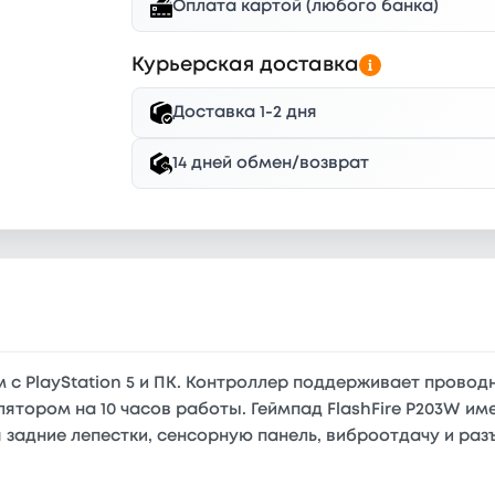
Оплата картой (любого банка)
Курьерская доставка
Доставка 1-2 дня
14 дней обмен/возврат
 с PlayStation 5 и ПК. Контроллер поддерживает провод
лятором на 10 часов работы. Геймпад FlashFire P203W и
 задние лепестки, сенсорную панель, виброотдачу и раз