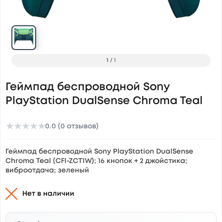
1
/
1
Геймпад беспроводной Sony
PlayStation DualSense Chroma Teal
★
★
★
★
★
0.0 (0 отзывов)
Геймпад беспроводной Sony PlayStation DualSense
Chroma Teal (CFI-ZCT1W); 16 кнопок + 2 джойстика;
виброотдача; зеленый
Нет в наличии