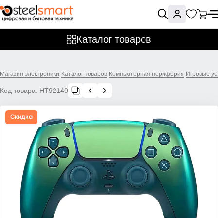
Каталог товаров
Магазин электроники
-
Каталог товаров
-
Компьютерная периферия
-
Игровые ус
Код товара:
НТ92140
Скидка