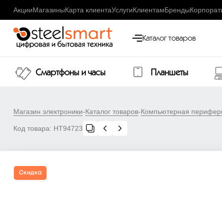
Акции
Магазины
Карта клиента
Услуги
Клиентам
Бренды
Корпорат
Каталог товаров
Смартфоны и часы
Планшеты
Магазин электроники
-
Каталог товаров
-
Компьютерная перифер
Код товара:
НТ94723
Скидка