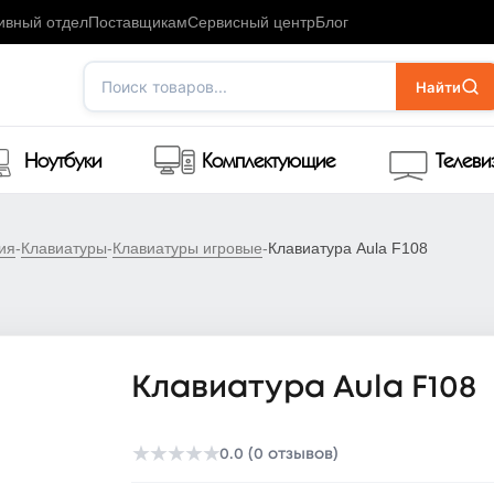
ивный отдел
Поставщикам
Сервисный центр
Блог
Поиск товаров...
Найти
Ноутбуки
Комплектующие
Телев
ия
-
Клавиатуры
-
Клавиатуры игровые
-
Клавиатура Aula F108
Клавиатура Aula F108
★
★
★
★
★
0.0 (0 отзывов)