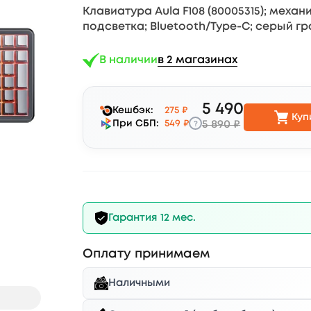
Клавиатура Aula F108 (80005315); механи
подсветка; Bluetooth/Type-C; серый г
В наличии
в 2 магазинах
5 490
Кешбэк:
275 ₽
Куп
?
При СБП:
549 ₽
5 890 ₽
Гарантия 12 мес.
Оплату принимаем
Наличными