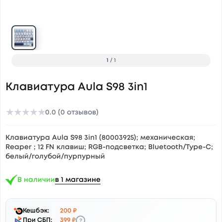
1
/
1
Клавиатура Aula S98 3in1
★
★
★
★
★
0.0 (0 отзывов)
Клавиатура Aula S98 3in1 (80003925); механическая;
Reaper ; 12 FN клавиш; RGB-подсветка; Bluetooth/Type-C;
белый/голубой/пурпурный
В наличии
в 1 магазине
Кешбэк:
200 ₽
?
При СБП:
399 ₽