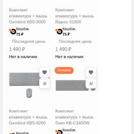
Konoos
Комплект
Комплект
Logitech
клавиатура + мышь
клавиатура + мышь
Philips
Gembird KBS-9000
Rapoo X1800
Rapoo
Кешбэк
Кешбэк
75 ₽
75 ₽
Sven
Влагозащита
Последняя цена:
Последняя цена:
Zalman
1 490 ₽
1 490 ₽
Гарнизон
Нет в наличии
Нет в наличии
Оклик
Кол-во
доп.клавишь
Скидка
Подсветка
Разрешение
Комплект
Комплект
мыши
клавиатура + мышь
клавиатура + мышь
Gembird KBS-9200
Sven KB-C3400W
Кешбэк
Кешбэк