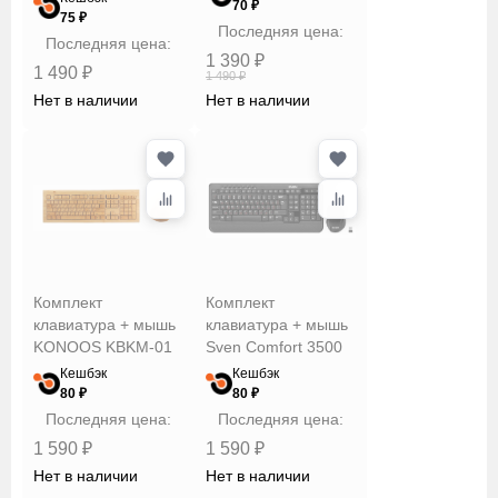
70 ₽
Тип
75 ₽
Последняя цена:
Последняя цена:
1 390 ₽
1 490 ₽
1 490 ₽
Тип
Нет в наличии
Нет в наличии
подключения
Цвет
Сбросить
Применить
Комплект
Комплект
клавиатура + мышь
клавиатура + мышь
KONOOS KBKM-01
Sven Comfort 3500
Кешбэк
Кешбэк
80 ₽
80 ₽
Последняя цена:
Последняя цена:
1 590 ₽
1 590 ₽
Нет в наличии
Нет в наличии