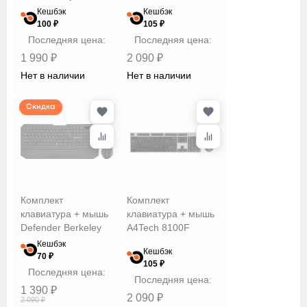
FGS1035Q Grey
Кешбэк
Кешбэк
100 ₽
105 ₽
Последняя цена:
Последняя цена:
1 990 ₽
2 090 ₽
Нет в наличии
Нет в наличии
Скидка
Комплект
Комплект
клавиатура + мышь
клавиатура + мышь
Defender Berkeley
A4Tech 8100F
C-925 RU
Кешбэк
Кешбэк
70 ₽
105 ₽
Последняя цена:
Последняя цена:
1 390 ₽
2 090 ₽
2 090 ₽