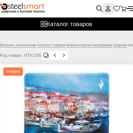
Каталог товаров
Магазин электроники
-
Каталог товаров
-
Компьютерная периферия
-
Коврики
-
Ко
Код товара:
НТ61295
Скидка