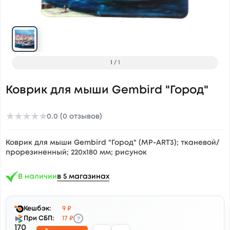
1
/
1
Коврик для мыши Gembird "Город"
★
★
★
★
★
0.0 (0 отзывов)
Коврик для мыши Gembird "Город" (MP-ART3); тканевой/
прорезиненный; 220х180 мм; рисунок
В наличии
в 5 магазинах
Кешбэк:
9 ₽
?
При СБП:
17 ₽
170