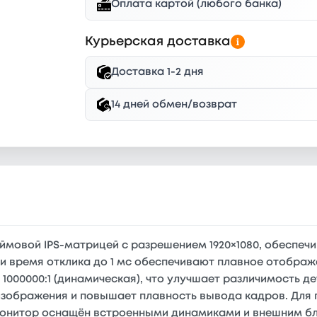
Оплата картой (любого банка)
Курьерская доставка
Доставка 1-2 дня
14 дней обмен/возврат
юймовой IPS-матрицей с разрешением 1920×1080, обеспе
ц и время отклика до 1 мс обеспечивают плавное отображ
до 1000000:1 (динамическая), что улучшает различимость 
 изображения и повышает плавность вывода кадров. Дл
. Монитор оснащён встроенными динамиками и внешним б