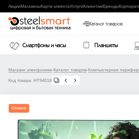
Акции
Магазины
Карта клиента
Услуги
Клиентам
Бренды
Корпорат
Каталог товаров
Смартфоны и часы
Планшеты
Магазин электроники
-
Каталог товаров
-
Компьютерная перифер
Код товара:
НТ94018
Скидка