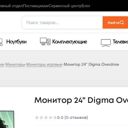
ивный отдел
Поставщикам
Сервисный центр
Блог
Поиск товаров...
Найти
Ноутбуки
Комплектующие
Телев
ия
-
Мониторы
-
Мониторы игровые
-
Монитор 24" Digma Overdrive
Монитор 24" Digma Ov
★
★
★
★
★
0.0 (0 отзывов)