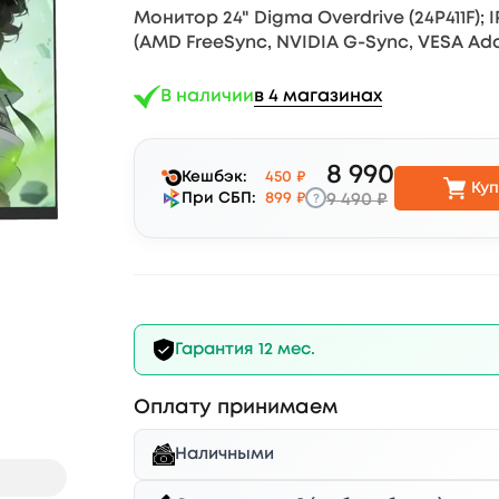
Монитор 24" Digma Overdrive (24P411F); IPS
(AMD FreeSync, NVIDIA G-Sync, VESA Ada
В наличии
в 4 магазинах
8 990
Кешбэк:
450 ₽
Куп
?
При СБП:
899 ₽
9 490 ₽
Гарантия 12 мес.
Оплату принимаем
Наличными